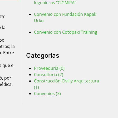
Ingenieros "CIGMIPA"
Convenio con Fundación Kapak
Urku
 la
Convenio con Cotopaxi Training
abo
tros; la
. Entre
Categorías
n
s que el
Proveeduría (0)
Consultoría (2)
ó, por
Construcción Civil y Arquitectura
médica.
(1)
Convenios (3)