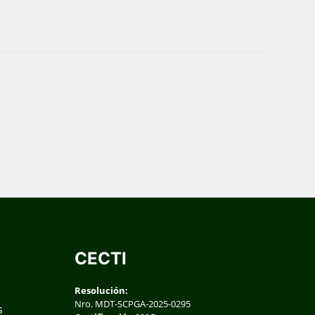
CECTI
Resolución:
Nro. MDT-SCPGA-2025-0295
s